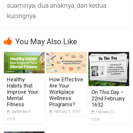
suaminya, dua anaknya, dan kedua
kucingnya.
You May Also Like
Healthy
How Effective
Habits that
Are Your
Improve Your
Workplace
On This Day –
Mental
Wellness
22nd February
Fitness
Programs?
1632
September 9,
February 5, 2019
February 22,
2019
2018