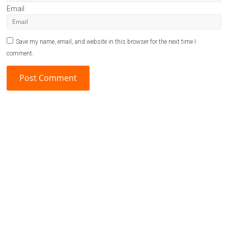
Email
Save my name, email, and website in this browser for the next time I
comment.
A
l
t
e
r
n
a
t
i
v